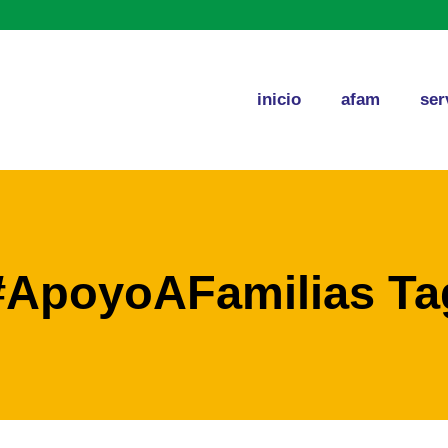
inicio
afam
ser
#ApoyoAFamilias Ta