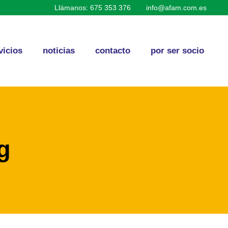
Llámanos: 675 353 376
info@afam.com.es
vicios
noticias
contacto
por ser socio
g