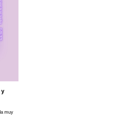
 y
da muy