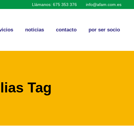
Llámanos: 675 353 376
info@afam.com.es
vicios
noticias
contacto
por ser socio
lias Tag