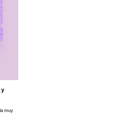
 y
da muy