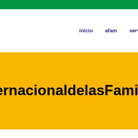
inicio
afam
ser
ernacionaldelasFami