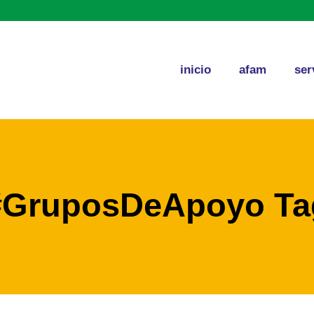
inicio
afam
ser
#GruposDeApoyo Ta