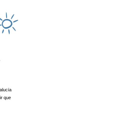
o
alucía
ir que