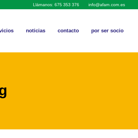
Llámanos: 675 353 376
info@afam.com.es
vicios
noticias
contacto
por ser socio
g