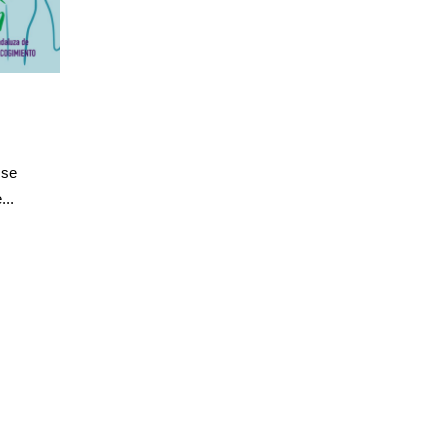
 se
...