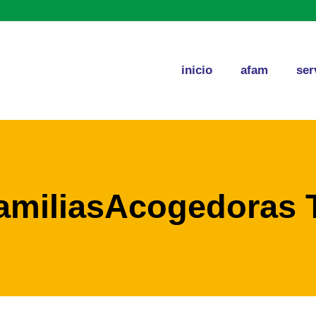
inicio
afam
ser
amiliasAcogedoras 