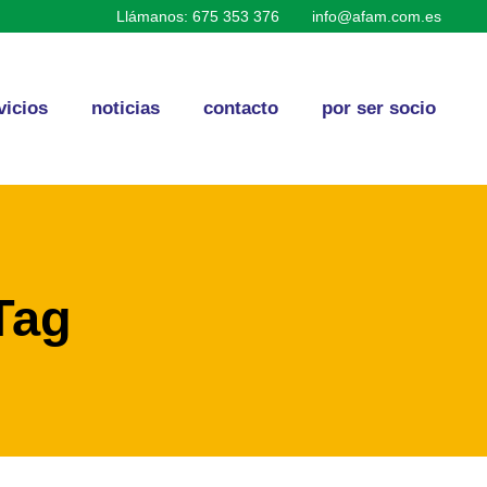
Llámanos: 675 353 376
info@afam.com.es
vicios
noticias
contacto
por ser socio
Tag